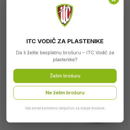
ITC VODIČ ZA PLASTENIKE
Da li želite besplatnu brošuru – ITC Vodič za
Samohodne
Kompresori
plastenike?
motokosačice
Želim brošuru
Ne želim brošuru
Vaš email koristimo isključivo za slanje brošure.