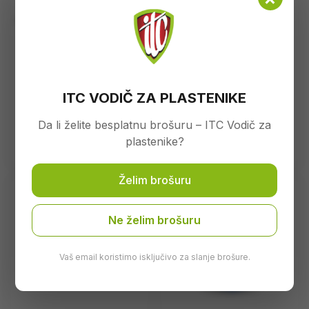
ITC VODIČ ZA PLASTENIKE
Da li želite besplatnu brošuru – ITC Vodič za
Samohodne
Kompresori
plastenike?
motokosačice
Želim brošuru
Ne želim brošuru
Vaš email koristimo isključivo za slanje brošure.