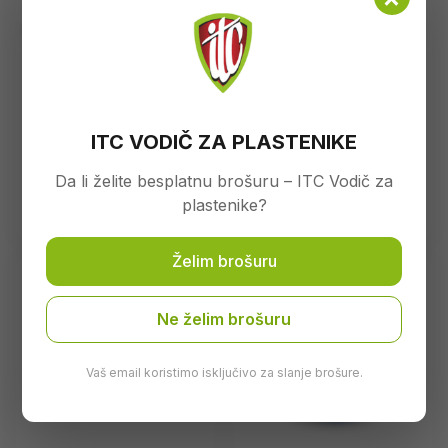
ITC VODIČ ZA PLASTENIKE
Da li želite besplatnu brošuru – ITC Vodič za
Samohodne
Kompresori
plastenike?
motokosačice
Želim brošuru
Ne želim brošuru
Vaš email koristimo isključivo za slanje brošure.