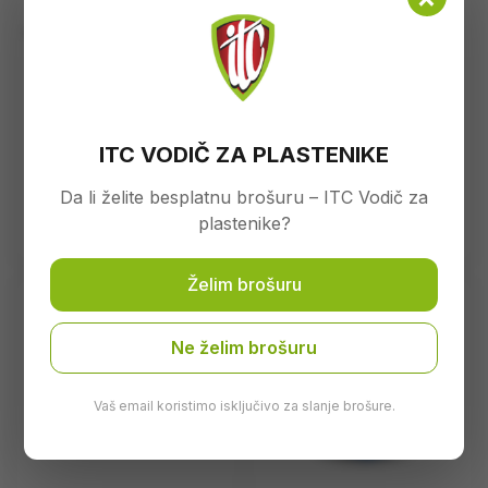
ITC VODIČ ZA PLASTENIKE
Da li želite besplatnu brošuru – ITC Vodič za
Samohodne
Kompresori
plastenike?
motokosačice
Želim brošuru
Ne želim brošuru
Vaš email koristimo isključivo za slanje brošure.