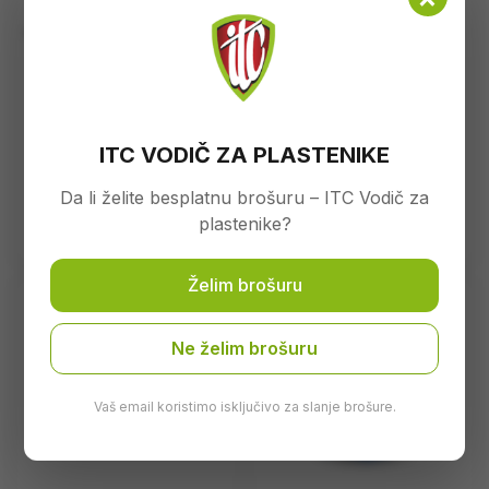
ITC VODIČ ZA PLASTENIKE
Da li želite besplatnu brošuru – ITC Vodič za
Samohodne
Kompresori
plastenike?
motokosačice
Želim brošuru
Ne želim brošuru
Vaš email koristimo isključivo za slanje brošure.