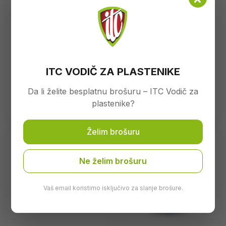
ITC VODIČ ZA PLASTENIKE
Da li želite besplatnu brošuru – ITC Vodič za
Samohodne
Kompresori
plastenike?
motokosačice
Želim brošuru
Ne želim brošuru
Vaš email koristimo isključivo za slanje brošure.