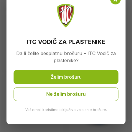
ITC VODIČ ZA PLASTENIKE
Da li želite besplatnu brošuru – ITC Vodič za
Samohodne
Kompresori
plastenike?
motokosačice
Želim brošuru
Ne želim brošuru
Vaš email koristimo isključivo za slanje brošure.