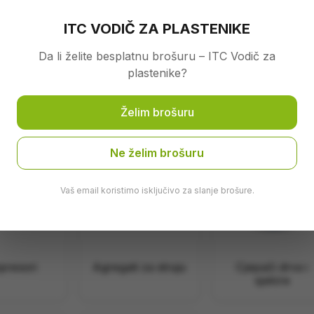
ITC VODIČ ZA PLASTENIKE
Da li želite besplatnu brošuru – ITC Vodič za
plastenike?
rne pile
Motori
Motokopačice
Želim brošuru
Ne želim brošuru
Vaš email koristimo isključivo za slanje brošure.
presori
Agregati za struju
Cjepači drva i
sjekire