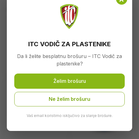
ITC VODIČ ZA PLASTENIKE
Da li želite besplatnu brošuru – ITC Vodič za
Samohodne
Kompresori
plastenike?
motokosačice
Želim brošuru
Ne želim brošuru
Vaš email koristimo isključivo za slanje brošure.