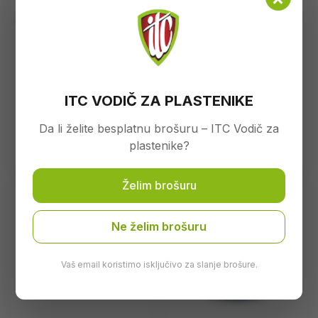
ITC VODIČ ZA PLASTENIKE
Da li želite besplatnu brošuru – ITC Vodič za
Samohodne
Kompresori
plastenike?
motokosačice
Želim brošuru
Ne želim brošuru
Vaš email koristimo isključivo za slanje brošure.