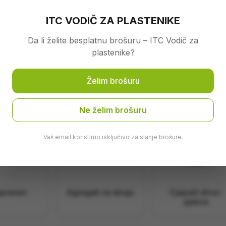
ITC VODIČ ZA PLASTENIKE
Da li želite besplatnu brošuru – ITC Vodič za
plastenike?
rne pile
Motori
Motokopačice
Želim brošuru
Ne želim brošuru
Vaš email koristimo isključivo za slanje brošure.
presori
Agregati za struju
Cjepači drva i
sjekire