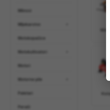
Mlinovi
Mljekarstvo
▼
Moto
Motokopačice
Motokultivatori
▼
Motori
Motorne pile
▼
Paletari
Kom
Perači