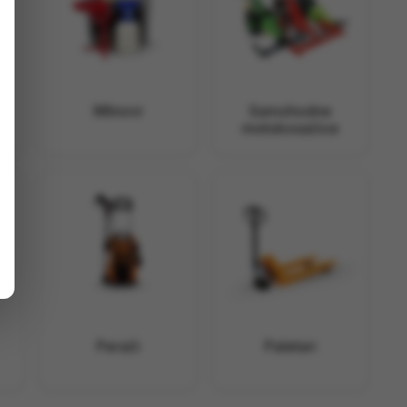
Mlinovi
Samohodne
motokosačice
Perači
Paletari