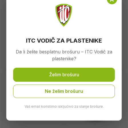
ITC VODIČ ZA PLASTENIKE
Da li želite besplatnu brošuru – ITC Vodič za
Samohodne
Kompresori
plastenike?
motokosačice
Želim brošuru
Ne želim brošuru
Vaš email koristimo isključivo za slanje brošure.