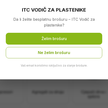
ITC VODIČ ZA PLASTENIKE
Da li želite besplatnu brošuru – ITC Vodič za
plastenike?
rne pile
Motori
Motokopačice
Želim brošuru
Ne želim brošuru
Vaš email koristimo isključivo za slanje brošure.
presori
Agregati za struju
Cjepači drva i
sjekire