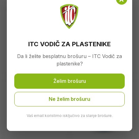
ITC VODIČ ZA PLASTENIKE
Da li želite besplatnu brošuru – ITC Vodič za
Samohodne
Kompresori
plastenike?
motokosačice
Želim brošuru
Ne želim brošuru
Vaš email koristimo isključivo za slanje brošure.