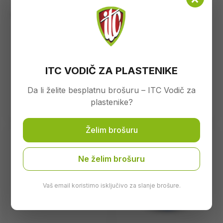
ITC VODIČ ZA PLASTENIKE
Da li želite besplatnu brošuru – ITC Vodič za
Samohodne
Kompresori
plastenike?
motokosačice
Želim brošuru
Ne želim brošuru
Vaš email koristimo isključivo za slanje brošure.