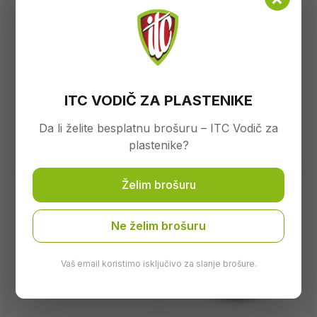
ITC VODIČ ZA PLASTENIKE
Da li želite besplatnu brošuru – ITC Vodič za
Samohodne
Kompresori
plastenike?
motokosačice
Želim brošuru
Ne želim brošuru
Vaš email koristimo isključivo za slanje brošure.