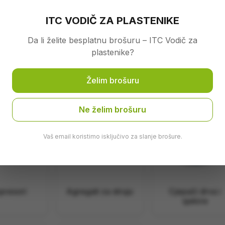
ITC VODIČ ZA PLASTENIKE
Da li želite besplatnu brošuru – ITC Vodič za
plastenike?
rne pile
Motori
Motokopačice
Želim brošuru
Ne želim brošuru
Vaš email koristimo isključivo za slanje brošure.
presori
Agregati za struju
Cjepači drva i
sjekire