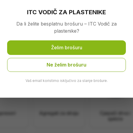
ITC VODIČ ZA PLASTENIKE
Da li želite besplatnu brošuru – ITC Vodič za
plastenike?
rne pile
Motori
Motokopačice
Želim brošuru
Ne želim brošuru
Vaš email koristimo isključivo za slanje brošure.
presori
Agregati za struju
Cjepači drva i
sjekire