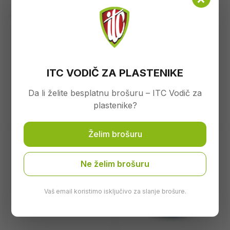
ITC VODIČ ZA PLASTENIKE
Da li želite besplatnu brošuru – ITC Vodič za
Samohodne
Kompresori
plastenike?
motokosačice
Želim brošuru
Ne želim brošuru
Vaš email koristimo isključivo za slanje brošure.