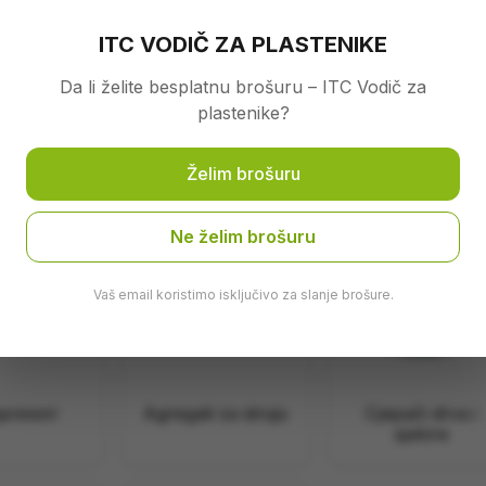
ITC VODIČ ZA PLASTENIKE
Da li želite besplatnu brošuru – ITC Vodič za
plastenike?
rne pile
Motori
Motokopačice
Želim brošuru
Ne želim brošuru
Vaš email koristimo isključivo za slanje brošure.
presori
Agregati za struju
Cjepači drva i
sjekire