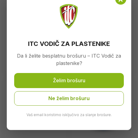
ITC VODIČ ZA PLASTENIKE
Da li želite besplatnu brošuru – ITC Vodič za
Samohodne
Kompresori
plastenike?
motokosačice
Želim brošuru
Ne želim brošuru
Vaš email koristimo isključivo za slanje brošure.