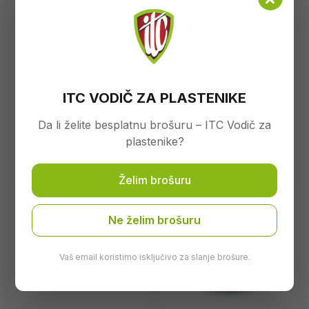
ITC VODIČ ZA PLASTENIKE
Da li želite besplatnu brošuru – ITC Vodič za
Samohodne
Kompresori
plastenike?
motokosačice
Želim brošuru
Ne želim brošuru
Vaš email koristimo isključivo za slanje brošure.