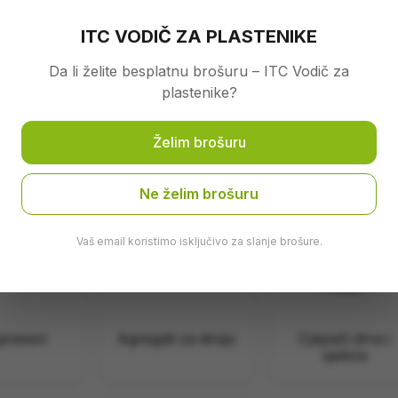
ITC VODIČ ZA PLASTENIKE
Da li želite besplatnu brošuru – ITC Vodič za
plastenike?
rne pile
Motori
Motokopačice
Želim brošuru
Ne želim brošuru
Vaš email koristimo isključivo za slanje brošure.
presori
Agregati za struju
Cjepači drva i
sjekire