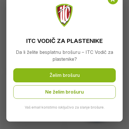
ITC VODIČ ZA PLASTENIKE
Da li želite besplatnu brošuru – ITC Vodič za
Samohodne
Kompresori
plastenike?
motokosačice
Želim brošuru
Ne želim brošuru
Vaš email koristimo isključivo za slanje brošure.