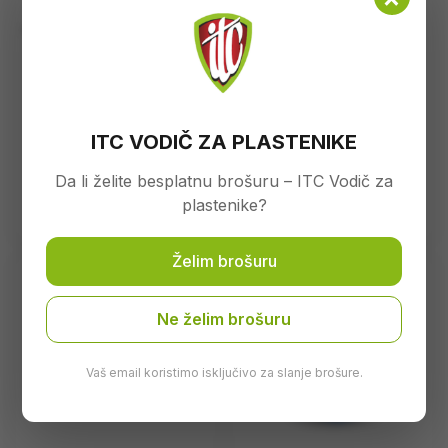
ITC VODIČ ZA PLASTENIKE
Da li želite besplatnu brošuru – ITC Vodič za
Samohodne
Kompresori
plastenike?
motokosačice
Želim brošuru
Ne želim brošuru
Vaš email koristimo isključivo za slanje brošure.