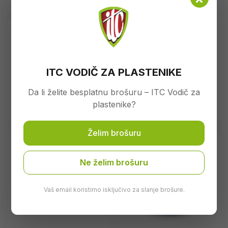
ITC VODIČ ZA PLASTENIKE
Da li želite besplatnu brošuru – ITC Vodič za
Samohodne
Kompresori
plastenike?
motokosačice
Želim brošuru
Ne želim brošuru
Vaš email koristimo isključivo za slanje brošure.