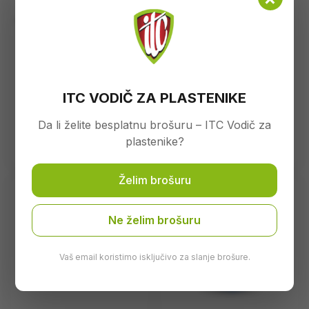
ITC VODIČ ZA PLASTENIKE
Da li želite besplatnu brošuru – ITC Vodič za
Samohodne
Kompresori
plastenike?
motokosačice
Želim brošuru
Ne želim brošuru
Vaš email koristimo isključivo za slanje brošure.