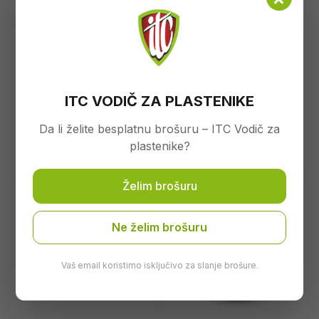
ITC VODIČ ZA PLASTENIKE
Da li želite besplatnu brošuru – ITC Vodič za
Samohodne
Kompresori
plastenike?
motokosačice
Želim brošuru
Ne želim brošuru
Vaš email koristimo isključivo za slanje brošure.