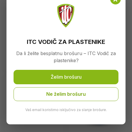
ITC VODIČ ZA PLASTENIKE
Da li želite besplatnu brošuru – ITC Vodič za
Samohodne
Kompresori
plastenike?
motokosačice
Želim brošuru
Ne želim brošuru
Vaš email koristimo isključivo za slanje brošure.