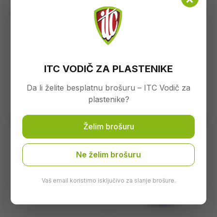
ITC VODIČ ZA PLASTENIKE
Da li želite besplatnu brošuru – ITC Vodič za
Samohodne
Kompresori
plastenike?
motokosačice
Želim brošuru
Ne želim brošuru
Vaš email koristimo isključivo za slanje brošure.