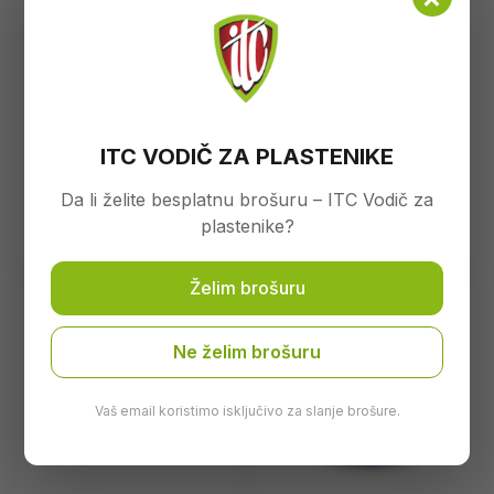
ITC VODIČ ZA PLASTENIKE
Da li želite besplatnu brošuru – ITC Vodič za
Samohodne
Kompresori
plastenike?
motokosačice
Želim brošuru
Ne želim brošuru
Vaš email koristimo isključivo za slanje brošure.