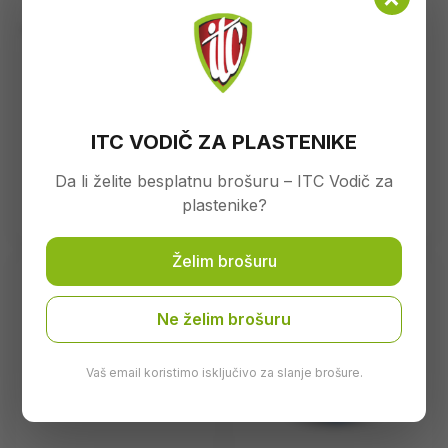
ITC VODIČ ZA PLASTENIKE
Da li želite besplatnu brošuru – ITC Vodič za
Samohodne
Kompresori
plastenike?
motokosačice
Želim brošuru
Ne želim brošuru
Vaš email koristimo isključivo za slanje brošure.