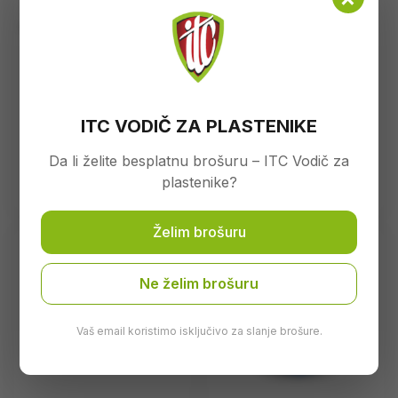
ITC VODIČ ZA PLASTENIKE
Da li želite besplatnu brošuru – ITC Vodič za
Samohodne
Kompresori
plastenike?
motokosačice
Želim brošuru
Ne želim brošuru
Vaš email koristimo isključivo za slanje brošure.