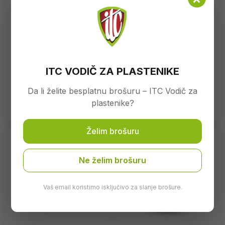
ITC VODIČ ZA PLASTENIKE
Da li želite besplatnu brošuru – ITC Vodič za
Samohodne
Kompresori
plastenike?
motokosačice
Želim brošuru
Ne želim brošuru
Vaš email koristimo isključivo za slanje brošure.