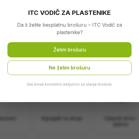
ITC VODIČ ZA PLASTENIKE
Da li želite besplatnu brošuru – ITC Vodič za
plastenike?
rne pile
Motori
Motokopačice
Želim brošuru
Ne želim brošuru
Vaš email koristimo isključivo za slanje brošure.
presori
Agregati za struju
Cjepači drva i
sjekire