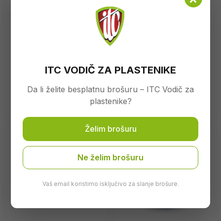
ITC VODIČ ZA PLASTENIKE
Da li želite besplatnu brošuru – ITC Vodič za
Samohodne
Kompresori
plastenike?
motokosačice
Želim brošuru
Ne želim brošuru
Vaš email koristimo isključivo za slanje brošure.