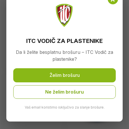
ITC VODIČ ZA PLASTENIKE
Da li želite besplatnu brošuru – ITC Vodič za
Samohodne
Kompresori
plastenike?
motokosačice
Želim brošuru
Ne želim brošuru
Vaš email koristimo isključivo za slanje brošure.