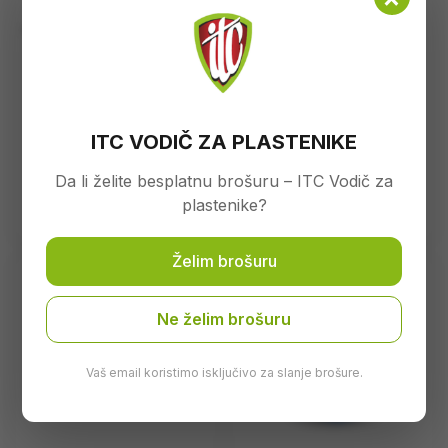
ITC VODIČ ZA PLASTENIKE
Da li želite besplatnu brošuru – ITC Vodič za
Samohodne
Kompresori
plastenike?
motokosačice
Želim brošuru
Ne želim brošuru
Vaš email koristimo isključivo za slanje brošure.