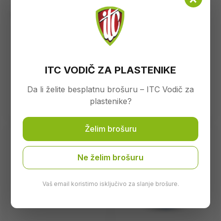
ITC VODIČ ZA PLASTENIKE
Da li želite besplatnu brošuru – ITC Vodič za
Samohodne
Kompresori
plastenike?
motokosačice
Želim brošuru
Ne želim brošuru
Vaš email koristimo isključivo za slanje brošure.