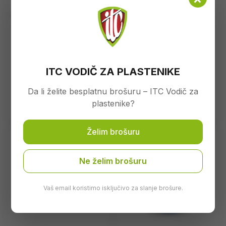
ITC VODIČ ZA PLASTENIKE
Da li želite besplatnu brošuru – ITC Vodič za
Samohodne
Kompresori
plastenike?
motokosačice
Želim brošuru
Ne želim brošuru
Vaš email koristimo isključivo za slanje brošure.