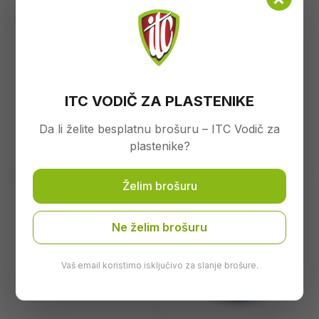
ITC VODIČ ZA PLASTENIKE
Da li želite besplatnu brošuru – ITC Vodič za
Samohodne
Kompresori
plastenike?
motokosačice
Želim brošuru
Ne želim brošuru
Vaš email koristimo isključivo za slanje brošure.