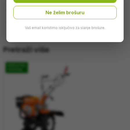
Opis
Ne želim brošuru
Motokultivator Villager VTB 852-208 cm
Vaš email koristimo isključivo za slanje brošure.
Pretraži više
BESPLATNA
DOSTAVA