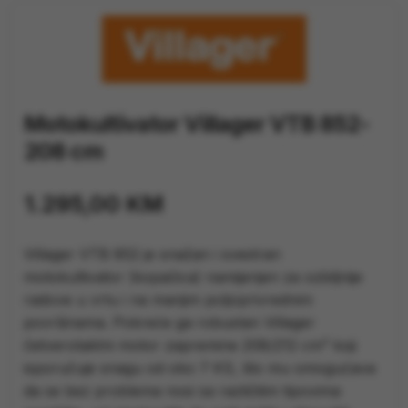
Motokultivator Villager VTB 852-
208 cm
1.295,00
KM
Villager VTB 852 je snažan i svestran
motokultivator (kopačica) namijenjen za ozbiljnije
radove u vrtu i na manjim poljoprivrednim
površinama. Pokreće ga robustan Villager
četverotaktni motor zapremine 208/212 cm³ koji
isporučuje snagu od oko 7 KS, što mu omogućava
da se bez problema nosi sa različitim tipovima