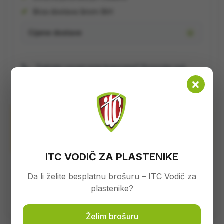
Brza dostava širom BiH
Cijene dostave
📞
Trebate savjet prije kupovine? Pozovite naš
stručni tim:
+387 32 407 413
×
Napomena:
Fotografije su informativnog karaktera. Stvarni izgled,
dimenzije i specifikacije proizvoda mogu odstupati.
ITC VODIČ ZA PLASTENIKE
SKU:
88975
Da li želite besplatnu brošuru – ITC Vodič za
Kategorije:
Motokultivatori
,
Villager - Motokultivatori
plastenike?
Brand:
Villager
Želim brošuru