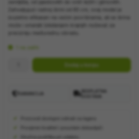
zemljišta, od pjeskovitih do onih težih i glinovitih.
Zahvaljujući radnoj širini od 85 cm, ovaj model je
izuzetno efikasan na većim površinama, ali se širina
može i smanjiti (skidanjem krajnjih noževa) za
precizniju međurednu obradu.
1 na zalihi
Motokultivator
Dodaj u korpu
Villager
VTB
852-
BESPLATNA
208
GARANCIJA
DOSTAVA
cm
količina
Proizvodi dostupni odmah sa lagera
Provjeren kvalitet i pouzdani dobavljači
Stručna podrška pri odabiru