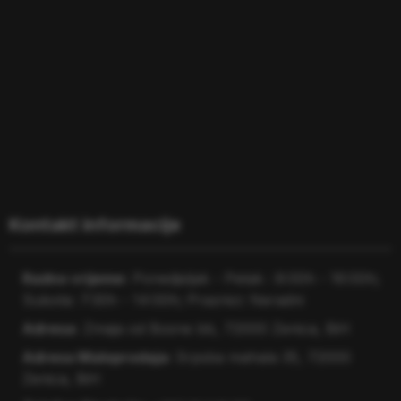
×
ITC Zenica
Odgovaramo u roku od nekoliko minuta.
Kontakt informacije
Dobro došli na web shop ITC Zenica! 👋
Radno vrijeme:
Ponedjeljak - Petak : 8:00h - 16:00h;
Radno vrijeme:
Subota: 7:30h - 14:00h; Praznici: Neradni
Ponedjeljak - Petak: 8:00h - 16:00h
Adresa:
Zmaja od Bosne bb, 72000 Zenica, BiH
Subota: 7:30h - 14:00h
Adresa Maloprodaja:
Srpska mahala 35, 72000
Nedjeljom i praznicima ne radimo.
Zenica, BiH