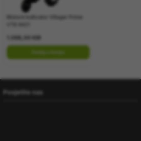
Motorni kultivator Villager Prime
VTB 8421
1.068,00
KM
Dodaj u korpu
Posjetite nas