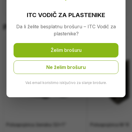
ITC VODIČ ZA PLASTENIKE
Pretraži više
Da li želite besplatnu brošuru – ITC Vodič za
plastenike?
Želim brošuru
Ne želim brošuru
Vaš email koristimo isključivo za slanje brošure.
Poluspojnica ženska 32×1″
Poluspojnica M 16×