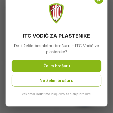
ITC VODIČ ZA PLASTENIKE
Da li želite besplatnu brošuru – ITC Vodič za
Samohodne
Kompresori
plastenike?
motokosačice
Želim brošuru
Ne želim brošuru
Vaš email koristimo isključivo za slanje brošure.