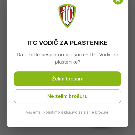
ITC VODIČ ZA PLASTENIKE
Da li želite besplatnu brošuru – ITC Vodič za
Samohodne
Kompresori
plastenike?
motokosačice
Želim brošuru
Ne želim brošuru
Vaš email koristimo isključivo za slanje brošure.