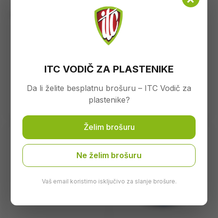
ITC VODIČ ZA PLASTENIKE
Da li želite besplatnu brošuru – ITC Vodič za
Samohodne
Kompresori
plastenike?
motokosačice
Želim brošuru
Ne želim brošuru
Vaš email koristimo isključivo za slanje brošure.