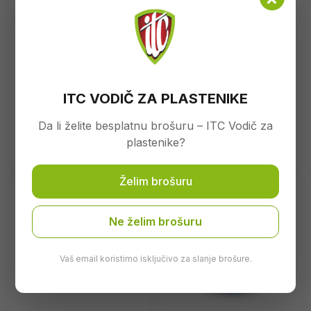
ITC VODIČ ZA PLASTENIKE
Da li želite besplatnu brošuru – ITC Vodič za
Samohodne
Kompresori
plastenike?
motokosačice
Želim brošuru
Ne želim brošuru
Vaš email koristimo isključivo za slanje brošure.