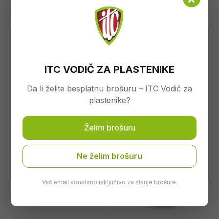
ITC VODIČ ZA PLASTENIKE
Da li želite besplatnu brošuru – ITC Vodič za
Samohodne
Kompresori
plastenike?
motokosačice
Želim brošuru
Ne želim brošuru
Vaš email koristimo isključivo za slanje brošure.