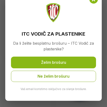
ITC VODIČ ZA PLASTENIKE
Da li želite besplatnu brošuru – ITC Vodič za
Samohodne
Kompresori
plastenike?
motokosačice
Želim brošuru
Ne želim brošuru
Vaš email koristimo isključivo za slanje brošure.