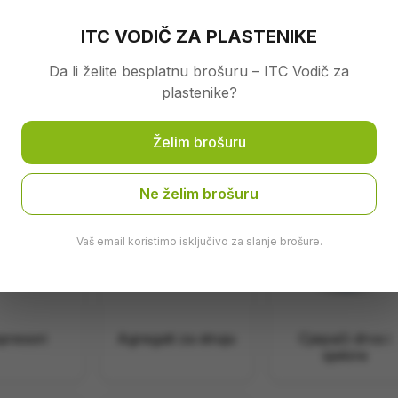
ITC VODIČ ZA PLASTENIKE
Da li želite besplatnu brošuru – ITC Vodič za
plastenike?
rne pile
Motori
Motokopačice
Želim brošuru
Ne želim brošuru
Vaš email koristimo isključivo za slanje brošure.
presori
Agregati za struju
Cjepači drva i
sjekire